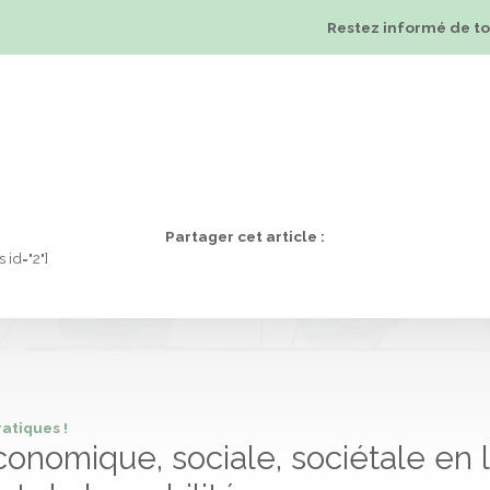
Restez informé de tou
he qualité
Charte d’engagement
Équipe
Conseil
Partager cet article :
 id="2"]
atiques !
onomique, sociale, sociétale en l