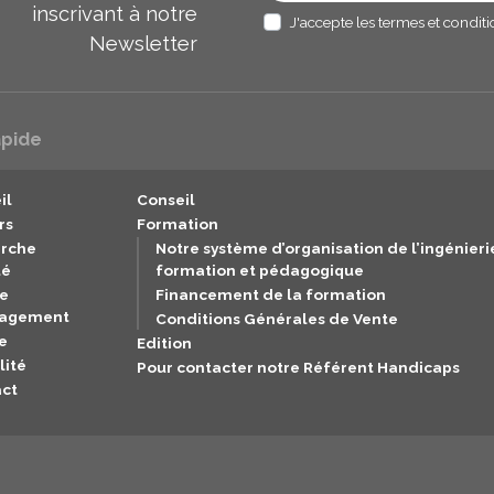
inscrivant à notre
J'accepte les termes et condit
Newsletter
apide
il
Conseil
rs
Formation
rche
Notre système d’organisation de l’ingénieri
té
formation et pédagogique
e
Financement de la formation
gagement
Conditions Générales de Vente
e
Edition
lité
Pour contacter notre Référent Handicaps
ct