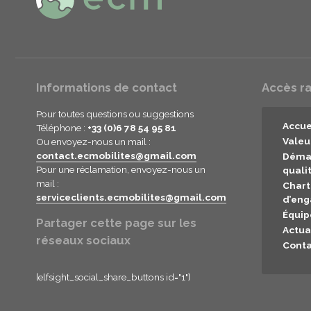
Informations de contact
Accès r
Pour toutes questions ou suggestions
Accue
Téléphone :
+33 (0)6 78 54 95 81
Valeu
Ou envoyez-nous un mail :
contact.ecmobilites@gmail.com
Déma
Pour une réclamation, envoyez-nous un
quali
mail :
Chart
serviceclients.ecmobilites@gmail.com
d’en
Équip
Partager cette page sur les
Actua
réseaux sociaux
Conta
[elfsight_social_share_buttons id="1"]