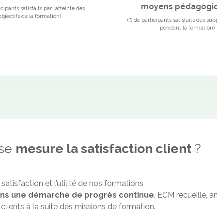
moyens pédagogi
icipants satisfaits par l’atteinte des
objectifs de la formation)
(% de participants satisfaits des supp
pendant la formation)
se
mesure la satisfaction client
?
atisfaction et l’utilité de nos formations.
ns une démarche de progrès continue
, ECM recueille, a
 clients à la suite des missions de formation.