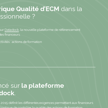
orique Qualité d’ECM
dans la
ssionnelle ?
sur
Datadock
, la nouvelle plateforme de référencement
s financeurs.
ctivités : actions de formation
ncé sur
la plateforme
adock
.
2015 définit les différentes exigences permettant aux financeurs
continue de contrôler la qualité des actions de formation