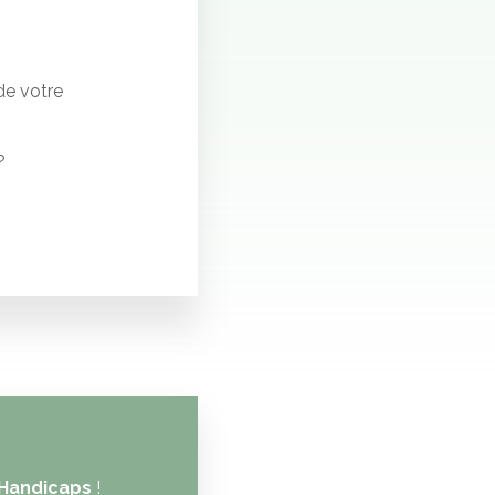
de votre
?
 Handicaps
!