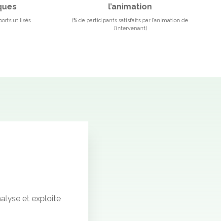
ques
l’animation
orts utilisés
(% de participants satisfaits par l’animation de
l’intervenant)
nalyse et exploite