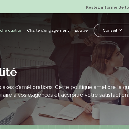
Restez informé de tou
he qualité
Charte d’engagement
Équipe
Conseil
ité
 axes d’améliorations. Cette politique améliore la qu
aire à vos exigences et accroitre votre satisfaction.