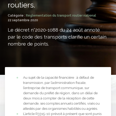
routiers.
Catégorie :
Réglementation du transport routier national
22 septembre 2020
Le décret n°2020-1088 du 24 août annoté
par le code des transports clarifie un certain
nombre de points.
Au sujet de la capacité financière : à défaut de
transmission, par l’administration fiscale,
l’entreprise de transport communique, sur
demande du préfet de région, dans un délai de
deux mois à compter de la réception de cette
demande, ses comptes annuels certifiés, visés ou
attestés par des organismes habilités ou agréés.
L’article R3315-10 prévoit à présent que sont punis