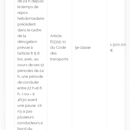
de 24 h depuis
le temps de
repos
hebdomadaire
précédent
dans le cadre
de la
Article
dérogation
R3315-11
1 500,00
prévue à
du Code
5e classe
€
l’article 8 § 6
des
bis, avec, au
transports
cours de ces 12
périodes de 24
h, une période
de conduite
entre 22 h et 6
h, < ou = à
4h30 avant
une pause, s’il
n’y a pas
plusieurs
conducteurs à
bord du