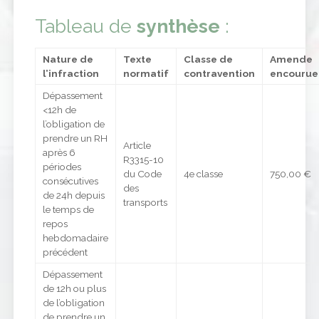
Tableau de
synthèse
:
Nature de
Texte
Classe de
Amende
l’infraction
normatif
contravention
encourue
Dépassement
<12h de
l’obligation de
prendre un RH
Article
après 6
R3315-10
périodes
du Code
4e classe
750,00 €
consécutives
des
de 24h depuis
transports
le temps de
repos
hebdomadaire
précédent
Dépassement
de 12h ou plus
de l’obligation
de prendre un