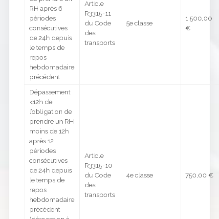
Article
RH après 6
R3315-11
périodes
1 500,00
du Code
5e classe
consécutives
€
des
de 24h depuis
transports
le temps de
repos
hebdomadaire
précédent
Dépassement
<12h de
l’obligation de
prendre un RH
moins de 12h
après 12
périodes
Article
consécutives
R3315-10
de 24h depuis
du Code
4e classe
750,00 €
le temps de
des
repos
transports
hebdomadaire
précédent