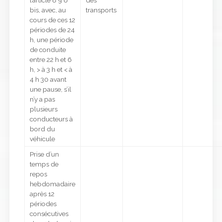
l’article 8 § 6
des
bis, avec, au
transports
cours de ces 12
périodes de 24
h, une période
de conduite
entre 22 h et 6
h, > à 3 h et < à
4 h 30 avant
une pause, s’il
n’y a pas
plusieurs
conducteurs à
bord du
véhicule
Prise d’un
temps de
repos
hebdomadaire
après 12
périodes
consécutives