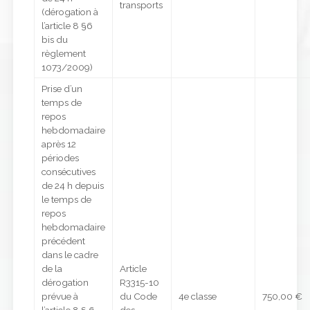
transports
(dérogation à
l’article 8 §6
bis du
règlement
1073/2009)
Prise d’un
temps de
repos
hebdomadaire
après 12
périodes
consécutives
de 24 h depuis
le temps de
repos
hebdomadaire
précédent
dans le cadre
de la
Article
dérogation
R3315-10
prévue à
du Code
4e classe
750,00 €