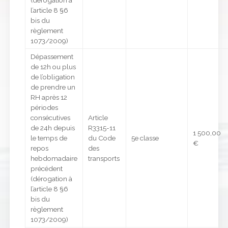
(dérogation à
l’article 8 §6
bis du
règlement
1073/2009)
Dépassement
de 12h ou plus
de l’obligation
de prendre un
RH après 12
périodes
consécutives
Article
de 24h depuis
R3315-11
1 500,00
le temps de
du Code
5e classe
€
repos
des
hebdomadaire
transports
précédent
(dérogation à
l’article 8 §6
bis du
règlement
1073/2009)