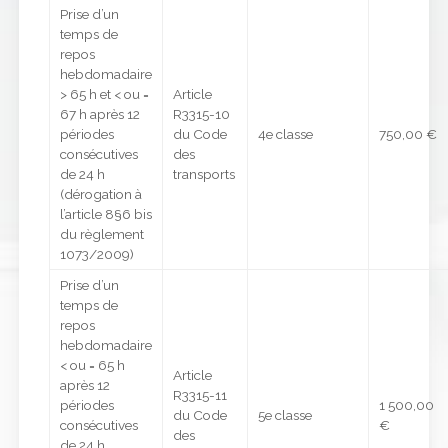
Prise d’un
temps de
repos
hebdomadaire
> 65 h et < ou =
Article
67 h après 12
R3315-10
périodes
du Code
4e classe
750,00 €
consécutives
des
de 24 h
transports
(dérogation à
l’article 8§6 bis
du règlement
1073/2009)
Prise d’un
temps de
repos
hebdomadaire
< ou = 65 h
Article
après 12
R3315-11
périodes
1 500,00
du Code
5e classe
consécutives
€
des
de 24 h